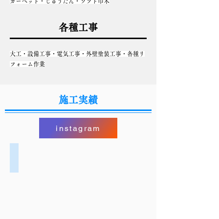
カーペット・じゅうたん・ソフト巾木
各種工事
大工・設備工事・電気工事・外壁塗装工事・各種リ
フォーム作業
​施工実績
instagram
久喜晴パン 様
【壁
紙・
床
塩
ビ
タ